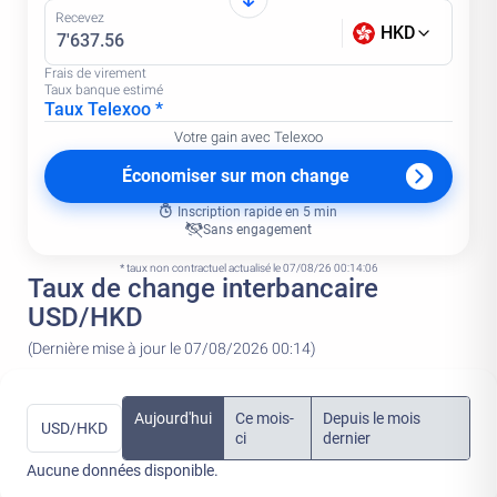
Recevez
HKD
Frais de virement
Taux banque estimé
Taux Telexoo *
Votre gain avec Telexoo
Économiser sur mon change
Inscription rapide en 5 min
Sans engagement
* taux non contractuel actualisé le 07/08/26 00:14:06
Taux de change interbancaire
USD/HKD
(Dernière mise à jour le 07/08/2026 00:14)
Aujourd'hui
Ce mois-
Depuis le mois
USD/HKD
ci
dernier
Aucune données disponible.