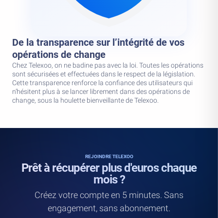
De la transparence sur l’intégrité de vos
opérations de change
Chez Telexoo, on ne badine pas avec la loi. Toutes les opérations
sont sécurisées et effectuées dans le respect de la législation.
Cette transparence renforce la confiance des utilisateurs qui
n’hésitent plus à se lancer librement dans des opérations de
change, sous la houlette bienveillante de Telexoo.
REJOINDRE TELEXOO
Prêt à récupérer plus d'euros chaque
mois ?
Créez votre compte en 5 minutes. Sans
engagement, sans abonnement.