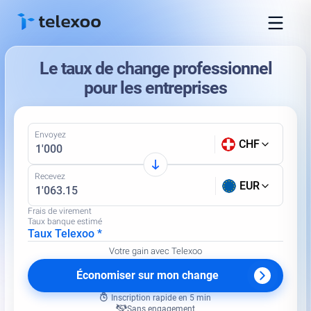
Le taux de change professionnel
pour les entreprises
Envoyez
CHF
Recevez
EUR
Frais de virement
Taux banque estimé
Taux Telexoo *
Votre gain avec Telexoo
Économiser sur mon change
Inscription rapide en 5 min
Sans engagement