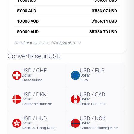
1'000 AUD
706.61 USD
5'000 AUD
3'533.07 USD
10'000 AUD
7'066.14 USD
50'000 AUD
35'330.70 USD
Dernière mise à jour :
07/08/2026 20:23
Convertisseur USD
USD / CHF
USD / EUR
Dollar
Dollar
Franc Suisse
Euro
USD / DKK
USD / CAD
Dollar
Dollar
Couronne Danoise
Dollar Canadien
USD / HKD
USD / NOK
Dollar
Dollar
Dollar de Hong Kong
Couronne Norvégienne