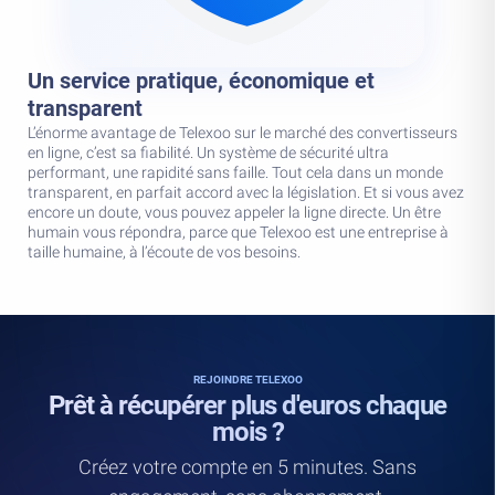
Un service pratique, économique et
transparent
L’énorme avantage de Telexoo sur le marché des convertisseurs
en ligne, c’est sa fiabilité. Un système de sécurité ultra
performant, une rapidité sans faille. Tout cela dans un monde
transparent, en parfait accord avec la législation. Et si vous avez
encore un doute, vous pouvez appeler la ligne directe. Un être
humain vous répondra, parce que Telexoo est une entreprise à
taille humaine, à l’écoute de vos besoins.
REJOINDRE TELEXOO
Prêt à récupérer plus d'euros chaque
mois ?
Créez votre compte en 5 minutes. Sans