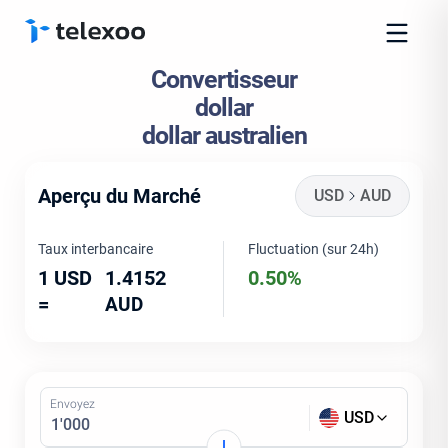
Convertisseur
dollar
dollar australien
Aperçu du Marché
USD
AUD
Taux interbancaire
Fluctuation (sur 24h)
1 USD
1.4152
0.50%
=
AUD
Envoyez
USD