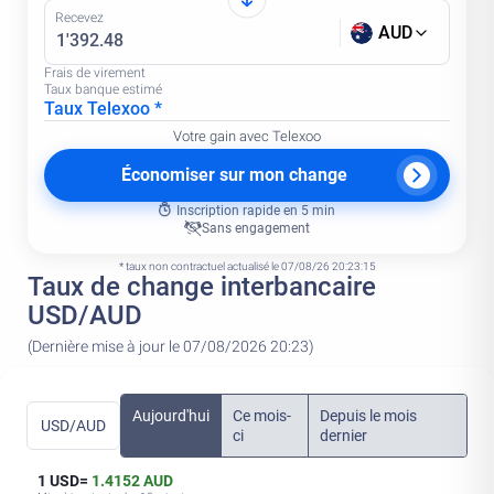
Recevez
AUD
Frais de virement
Taux banque estimé
Taux Telexoo *
Votre gain avec Telexoo
Économiser sur mon change
Inscription rapide en 5 min
Sans engagement
* taux non contractuel actualisé le 07/08/26 20:23:15
Taux de change interbancaire
USD/AUD
(Dernière mise à jour le 07/08/2026 20:23)
Aujourd'hui
Ce mois-
Depuis le mois
USD/AUD
ci
dernier
1 USD=
1.4152 AUD