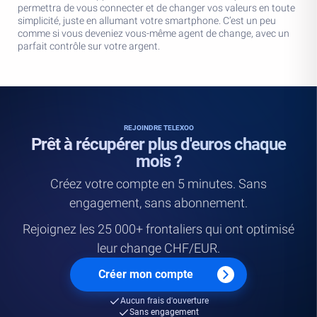
permettra de vous connecter et de changer vos valeurs en toute
simplicité, juste en allumant votre smartphone. C’est un peu
comme si vous deveniez vous-même agent de change, avec un
parfait contrôle sur votre argent.
REJOINDRE TELEXOO
Prêt à récupérer plus d'euros chaque
mois ?
Créez votre compte en 5 minutes. Sans
engagement, sans abonnement.
Rejoignez les 25 000+ frontaliers qui ont optimisé
leur change CHF/EUR.
Créer mon compte
Aucun frais d'ouverture
Sans engagement