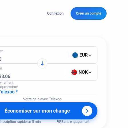
Connexion
Créer un compte
ez
EUR
ez
NOK
 virement
nque estimé
Telexoo *
Votre gain avec Telexoo
Économiser sur mon change
Inscription rapide en 5 min
Sans engagement