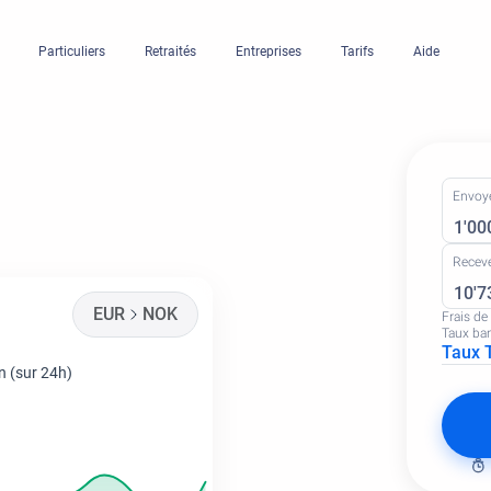
Particuliers
Retraités
Entreprises
Tarifs
Aide
Envoy
Recev
EUR
NOK
Frais de
Taux ba
Taux 
n (sur 24h)