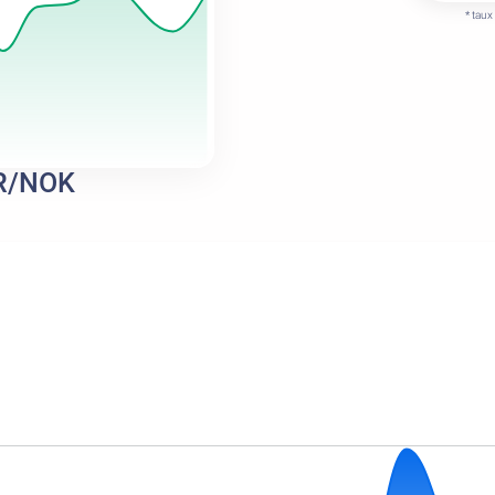
* taux
UR/NOK